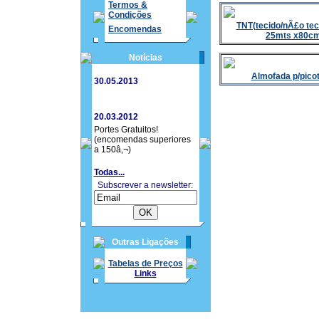
Termos &
Condições
TNT(tecido/nÃ£o tec
Encomendas
25mts x80cm
Notícias
Almofada p/pic
30.05.2013
20.03.2012
Portes Gratuitos!
(encomendas superiores
a 150â‚¬)
Todas...
Subscrever a newsletter:
Outras Ligações
Tabelas de Preços
Links