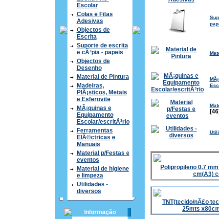
Escolar
Colas e Fitas
Supo
Adesivas
pap
Objectos de
Escrita
Suporte de escrita
e cÃ³pia - papeis
Mate
Objectos de
Desenho
Material de Pintura
MÃ¡
Madeiras,
Esco
PlÃ¡sticos, Metais
e Esferovite
Mat
MÃ¡quinas e
[46
Equipamento
Escolar/escritÃ³rio
Ferramentas
Util
ElÃ©ctricas e
Manuais
Material p/Festas e
eventos
Polipropileno 0.7 mm
Material de higiene
cm(A3) c
e limpeza
Utilidades -
diversos
TNT(tecido/nÃ£o tec
25mts x80cm
Informação