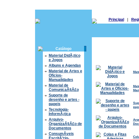
Principal
|
Regi
Catálogo
Material DidÃ¡tico
e Jogos
Albuns e Agendas
Material de Artes e
Mat
Oficios-
Manualidades
Material de
Mate
ComunicaÃ§Ã£o
Man
Suporte de
desenho e artes -
Sup
papeis
pap
Tecnologia-
InformÃ¡tica
Arquivo-
Arq
OrganizaÃ§Ã£o de
Doc
Documentos
ConsumÃ­veis
Col
EscritÃ³rio-