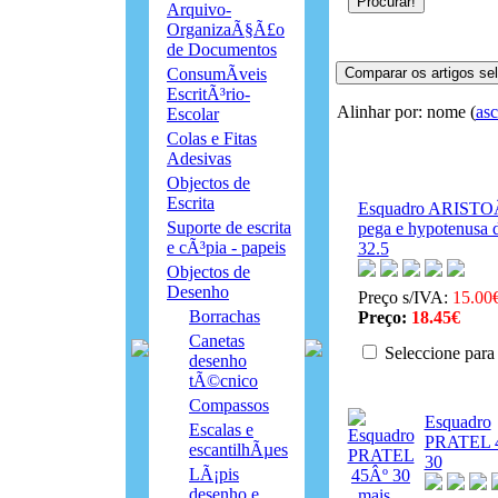
Arquivo-
OrganizaÃ§Ã£o
de Documentos
ConsumÃ­veis
EscritÃ³rio-
Alinhar por: nome (
as
Escolar
Colas e Fitas
Adesivas
Objectos de
Escrita
Esquadro ARISTO
Suporte de escrita
pega e hypotenusa 
e cÃ³pia - papeis
32.5
Objectos de
Desenho
Preço s/IVA:
15.00
Borrachas
Preço:
18.45€
Canetas
Seleccione para
desenho
tÃ©cnico
Compassos
Esquadro
Escalas e
PRATEL 
escantilhÃµes
30
LÃ¡pis
desenho e
mais...