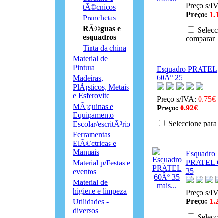
Preço s/I
tÃ©cnicos
Preço:
1.
Pranchetas
RÃ©guas e
Selecc
esquadros
comparar
Tinta da china
Material de
Pintura
Esquadro PRATEL
60Âº 25
Madeiras,
PlÃ¡sticos, Metais
e Esferovite
Preço s/IVA:
0.75€
MÃ¡quinas e
Preço:
0.92€
Equipamento
Seleccione para
Escolar/escritÃ³rio
Ferramentas
ElÃ©ctricas e
Manuais
Esquadro
PRATEL 
Material p/Festas e
35
eventos
Material de
mais...
higiene e limpeza
Preço s/I
Preço:
1.
Utilidades -
diversos
Selecc