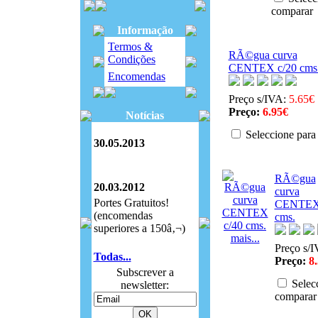
comparar
Informação
Termos &
RÃ©gua curva
Condições
CENTEX c/20 cms
Encomendas
Preço s/IVA:
5.65€
Preço:
6.95€
Notícias
Seleccione para
30.05.2013
RÃ©gua
20.03.2012
curva
Portes Gratuitos!
CENTEX 
(encomendas
cms.
superiores a 150â‚¬)
mais...
Preço s/
Todas...
Preço:
8
Subscrever a
Selecc
newsletter:
comparar