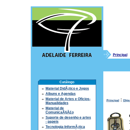
Principal
Catálogo
Material DidÃ¡tico e Jogos
Albuns e Agendas
Material de Artes e Oficios-
:
Principal
Obje
Manualidades
Material de
ComunicaÃ§Ã£o
Suporte de desenho e artes
- papeis
Tecnologia-InformÃ¡tica