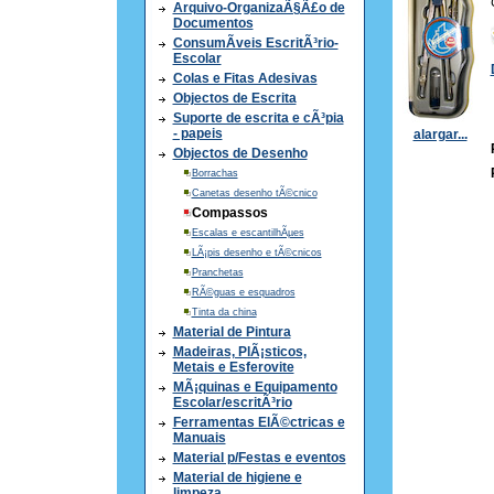
Arquivo-OrganizaÃ§Ã£o de
Documentos
ConsumÃ­veis EscritÃ³rio-
Escolar
Colas e Fitas Adesivas
Objectos de Escrita
Suporte de escrita e cÃ³pia
- papeis
alargar...
Objectos de Desenho
Borrachas
Canetas desenho tÃ©cnico
Compassos
Escalas e escantilhÃµes
LÃ¡pis desenho e tÃ©cnicos
Pranchetas
RÃ©guas e esquadros
Tinta da china
Material de Pintura
Madeiras, PlÃ¡sticos,
Metais e Esferovite
MÃ¡quinas e Equipamento
Escolar/escritÃ³rio
Ferramentas ElÃ©ctricas e
Manuais
Material p/Festas e eventos
Material de higiene e
limpeza