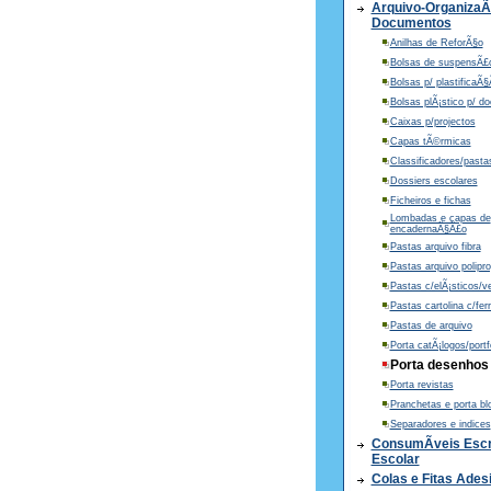
Arquivo-Organiza
Documentos
Anilhas de ReforÃ§o
Bolsas de suspensÃ£
Bolsas p/ plastificaÃ
Bolsas plÃ¡stico p/ d
Caixas p/projectos
Capas tÃ©rmicas
Classificadores/pasta
Dossiers escolares
Ficheiros e fichas
Lombadas e capas de
encadernaÃ§Ã£o
Pastas arquivo fibra
Pastas arquivo polipro
Pastas c/elÃ¡sticos/ve
Pastas cartolina c/fe
Pastas de arquivo
Porta catÃ¡logos/portf
Porta desenhos
Porta revistas
Pranchetas e porta bl
Separadores e indices
ConsumÃ­veis Escri
Escolar
Colas e Fitas Ades