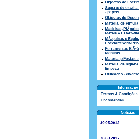
Objectos de Escrit
Suporte de escrita 
- papeis
Objectos de Desen
Material de Pintura
Madeiras, PlÃ¡stico
Metais e Esferovit
MÃ¡quinas e Equi
Escolar/escritÃ³rio
Ferramentas ElÃ©c
Manuais
Material p/Festas 
Material de higiene
limpeza
Utilidades - divers
Informação
Termos & Condições
Encomendas
Notícias
30.05.2013
20.03.2012