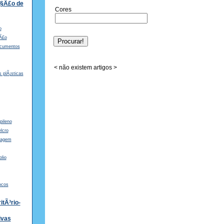
Ã§Ã£o de
Cores
o
§Ã£o
ocumentos
< não existem artigos >
s plÃ¡sticas
pileno
lcro
rragem
olio
ocos
tÃ³rio-
ivas