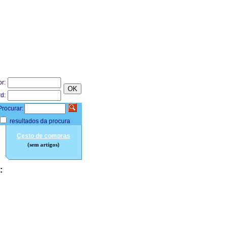
or:
d:
Procurar:
resultados da procura
Cesto de compras
(sem artigos)
: