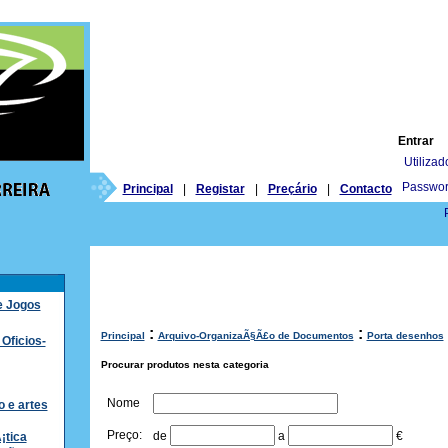
Entrar
Utilizad
Passwor
Principal
|
Registar
|
Preçário
|
Contacto
 e Jogos
:
:
Principal
Arquivo-OrganizaÃ§Ã£o de Documentos
Porta desenhos
 Oficios-
Procurar produtos nesta categoria
Nome
 e artes
Preço:
de
a
€
¡tica