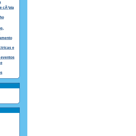
a
e cÃ³pia
ho
s,
e
pamento
tricas e
e eventos
 e
os