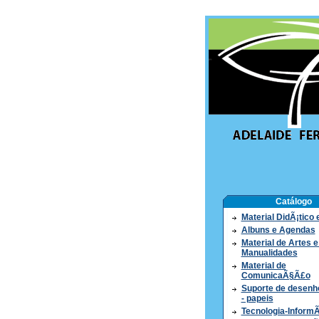
Catálogo
Material DidÃ¡tico
Albuns e Agendas
Material de Artes e
Manualidades
Material de
ComunicaÃ§Ã£o
Suporte de desenho
- papeis
Tecnologia-InformÃ